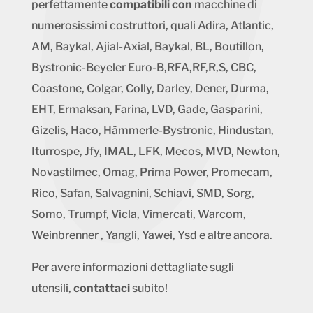
perfettamente
compatibili con
macchine di
numerosissimi costruttori, quali Adira, Atlantic,
AM, Baykal, Ajial-Axial, Baykal, BL, Boutillon,
Bystronic-Beyeler Euro-B,RFA,RF,R,S, CBC,
Coastone, Colgar, Colly, Darley, Dener, Durma,
EHT, Ermaksan, Farina, LVD, Gade, Gasparini,
Gizelis, Haco, Hämmerle-Bystronic, Hindustan,
Iturrospe, Jfy, IMAL, LFK, Mecos, MVD, Newton,
Novastilmec, Omag, Prima Power, Promecam,
Rico, Safan, Salvagnini, Schiavi, SMD, Sorg,
Somo, Trumpf, Vicla, Vimercati, Warcom,
Weinbrenner , Yangli, Yawei, Ysd e altre ancora.
Per avere informazioni dettagliate sugli
utensili,
contattaci
subito!