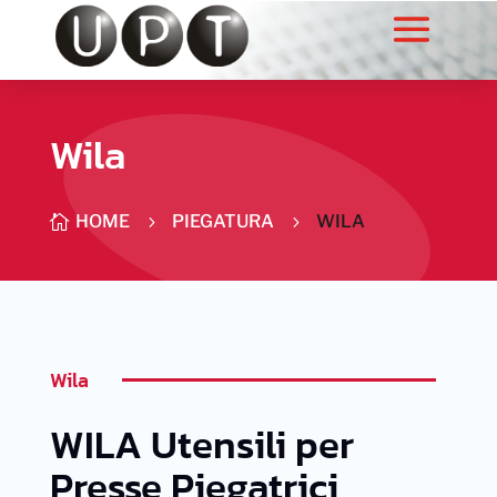
Wila
HOME
PIEGATURA
WILA

5
5
Wila
WILA Utensili per
Presse Piegatrici