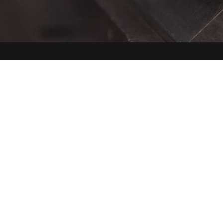
e
Telefono
Em


arconi, 133
030 9120781
dire
015
nzano del
 (BS)