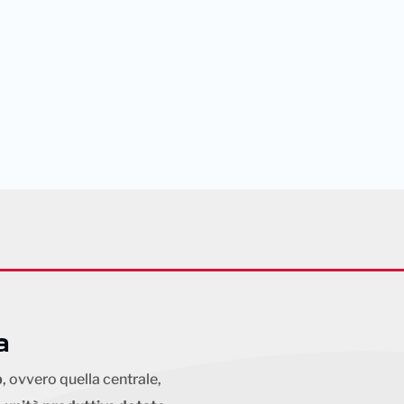
a
p
, ovvero quella centrale,