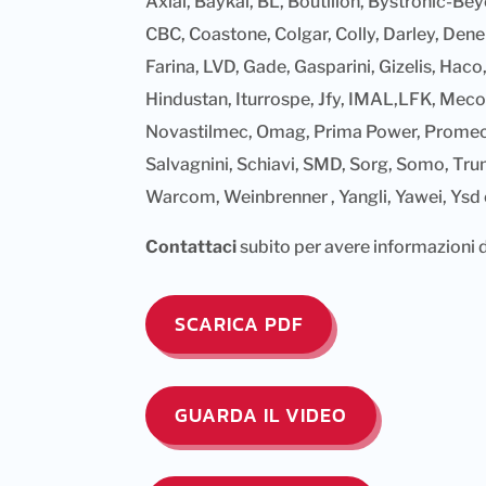
Axial, Baykal, BL, Boutillon, Bystronic-Be
CBC, Coastone, Colgar, Colly, Darley, Den
Farina, LVD, Gade, Gasparini, Gizelis, Ha
Hindustan, Iturrospe, Jfy, IMAL,LFK, Mec
Novastilmec, Omag, Prima Power, Promec
Salvagnini, Schiavi, SMD, Sorg, Somo, Trum
Warcom, Weinbrenner , Yangli, Yawei, Ysd e
Contattaci
subito per avere informazioni d
SCARICA PDF
GUARDA IL VIDEO