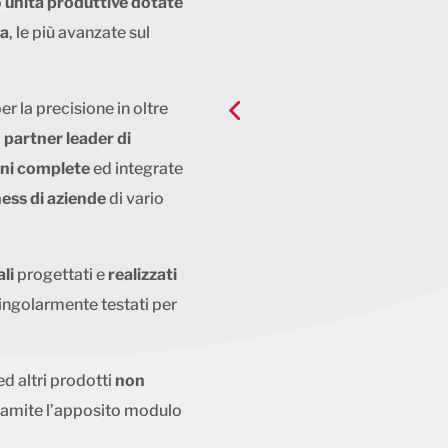
o
unità produttive dotate
ia
, le più avanzate sul
r la precisione in oltre
 partner leader di
oni complete
ed integrate
ness di aziende
di vario
ali
progettati e
realizzati
ingolarmente testati per
d altri prodotti
non
tramite l’apposito modulo