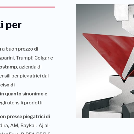
i per
a
a buon prezzo
di
parini, Trumpf, Colgar e
ostamp
, azienda di
nsili per piegatrici dal
ciso di
in quanto sinonimo e
gli utensili prodotti.
on presse piegatrici di
 Adira, AM, Baykal, Ajial-