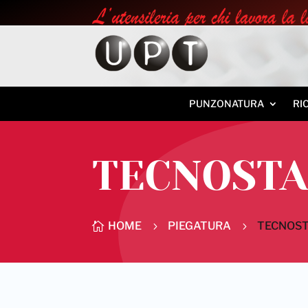
PUNZONATURA
RI
TECNOST
HOME
PIEGATURA
TECNOS

5
5