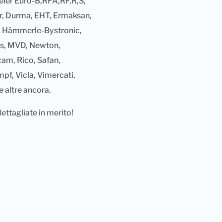
yeler Euro-B,RFA,RF,R,S,
er, Durma, EHT, Ermaksan,
co, Hämmerle-Bystronic,
os, MVD, Newton,
am, Rico, Safan,
pf, Vicla, Vimercati,
 altre ancora.
ettagliate in merito!