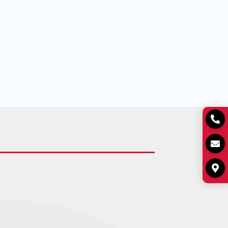


