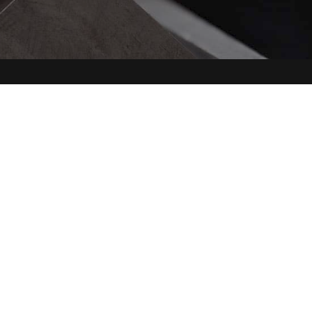
ail
zione@uptitalia.it