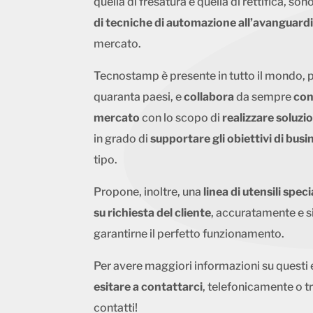
quella di fresatura e quella di rettifica, son
di tecniche di automazione all’avanguard
mercato.
Tecnostamp è presente in tutto il mondo, pe
quaranta paesi, e
collabora
da sempre
con
mercato
con lo scopo di
realizzare soluzi
in grado di
supportare gli obiettivi di busi
tipo.
Propone, inoltre, una
linea di utensili speci
su richiesta del cliente
, accuratamente e s
garantirne il perfetto funzionamento.
Per avere maggiori informazioni su questi e
esitare a contattarci
, telefonicamente o 
contatti!