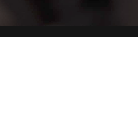
Dati
Sed


aziendali
Via M
UPT Surl
– 25
P.IVA:
Dese
01939310981
Garda
CCIAA/REA:
BS
392932
Cap.Sociale:
10.400,00 €