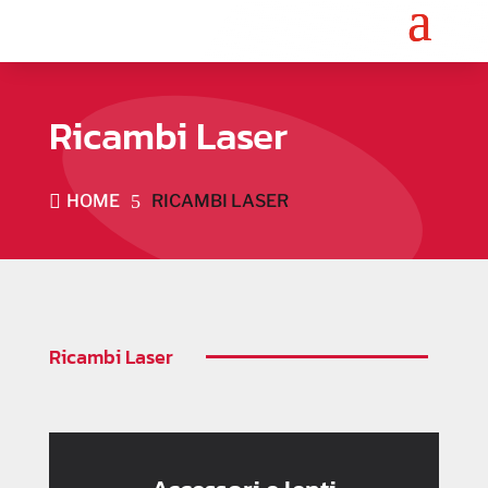
Ricambi Laser

HOME
5
RICAMBI LASER
Ricambi Laser